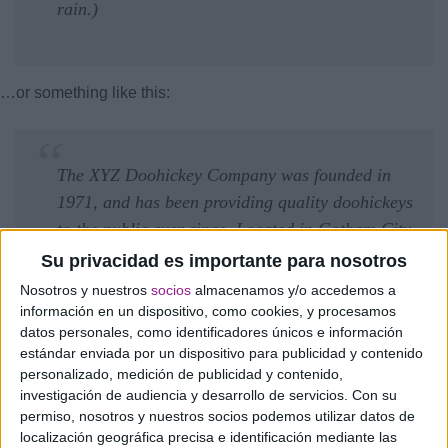
rain.)
…or something like this:
The XYZ Doohickey Company was founded in
1971, and has been providing quality doohickeys
to the public ever since. Located in Gotham City,
XYZ employs over 2,000 people and does all
Su privacidad es importante para nosotros
kinds of awesome things for the Gotham
Nosotros y nuestros
socios
almacenamos y/o accedemos a
community.
información en un dispositivo, como cookies, y procesamos
datos personales, como identificadores únicos e información
estándar enviada por un dispositivo para publicidad y contenido
personalizado, medición de publicidad y contenido,
As a new WordPress user, you should go to your dashboard to
investigación de audiencia y desarrollo de servicios.
Con su
permiso, nosotros y nuestros socios podemos utilizar datos de
delete this page and create new pages for your content. Have
localización geográfica precisa e identificación mediante las
fun!