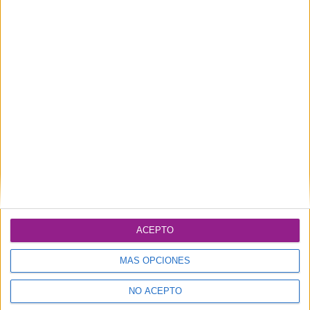
Archivos
mayo 2021
Categorías
Uncategorized
Meta
Acceder
Feed de entradas
ACEPTO
Feed de comentarios
MÁS OPCIONES
WordPress.org
NO ACEPTO