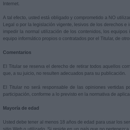
Internet.
A tal efecto, usted está obligado y comprometido a NO utilizar
Legal o por la legislación vigente, lesivos de los derechos e 
impedir la normal utilización de los contenidos, los equipo
equipo informático propios o contratados por el Titular, de otr
Comentarios
El Titular se reserva el derecho de retirar todos aquellos co
que, a su juicio, no resulten adecuados para su publicación.
El Titular no será responsable de las opiniones vertidas p
participación, conforme a lo previsto en la normativa de aplica
Mayoría de edad
Usted debe tener al menos 18 años de edad para usar los servi
sitio Web o utilizarlo. Si reside en un país que no pertenez