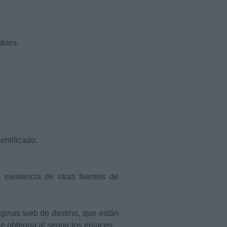
okies.
entificado.
 existencia de otras fuentes de
áginas web de destino, que están
ue obtenga al seguir los enlaces.