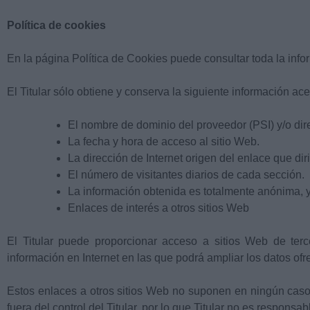
Política de cookies
En la página Política de Cookies puede consultar toda la inform
El Titular sólo obtiene y conserva la siguiente información ace
El nombre de dominio del proveedor (PSI) y/o dire
La fecha y hora de acceso al sitio Web.
La dirección de Internet origen del enlace que diri
El número de visitantes diarios de cada sección.
La información obtenida es totalmente anónima, y
Enlaces de interés a otros sitios Web
El Titular puede proporcionar acceso a sitios Web de terc
información en Internet en las que podrá ampliar los datos ofr
Estos enlaces a otros sitios Web no suponen en ningún caso
fuera del control del Titular, por lo que Titular no es respons