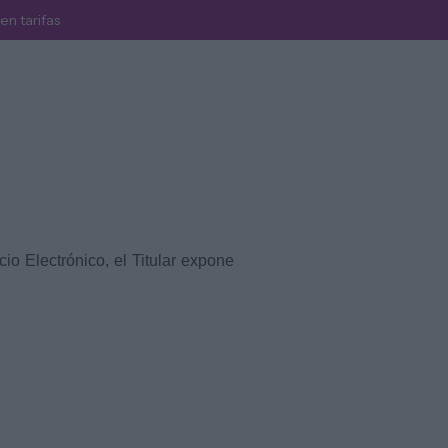
en tarifas
Blog
Tarifas
Contacto
io Electrónico, el Titular expone