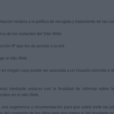
ación relativa a la política de recogida y tratamiento de las co
rca de los visitantes del Sitio Web:
cción IP que les da acceso a la red.
ge al sitio Web.
 en ningún caso puede ser asociada a un Usuario concreto e id
eros mediante enlaces con la finalidad de informar sobre la
ecidos en el sitio Web.
 una sugerencia o recomendación para que usted visite las p
able del contenido de los sitios web vinculados ni del resultado q