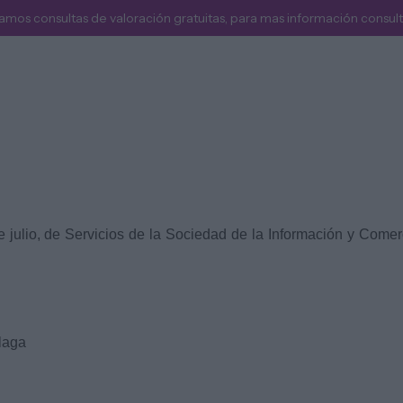
amos consultas de valoración gratuitas, para mas información consult
Inicio
Sophía de la Corte
Servicios
 julio, de Servicios de la Sociedad de la Información y Comerc
álaga