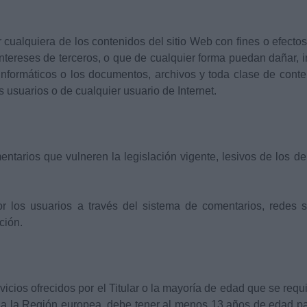
 cualquiera de los contenidos del sitio Web con fines o efectos 
intereses de terceros, o que de cualquier forma puedan dañar, inu
s informáticos o los documentos, archivos y toda clase de con
os usuarios o de cualquier usuario de Internet.
mentarios que vulneren la legislación vigente, lesivos de los d
or los usuarios a través del sistema de comentarios, redes 
ción.
cios ofrecidos por el Titular o la mayoría de edad que se requi
ca a la Región europea, debe tener al menos 13 años de edad pa